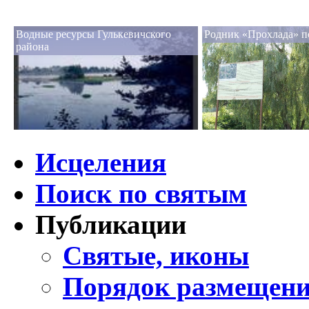
Водные ресурсы Гулькевичского
Родник «Прохлада» п
района
Исцеления
Поиск по святым
Публикации
Святые, иконы
Порядок размещени