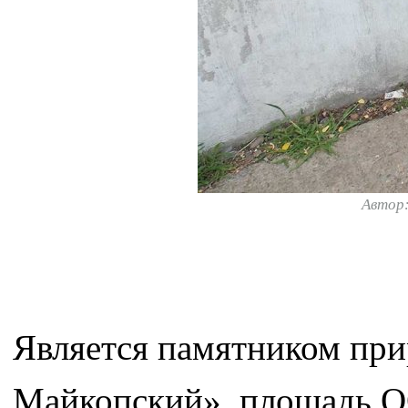
Автор
Является памятником при
Майкопский», площадь О