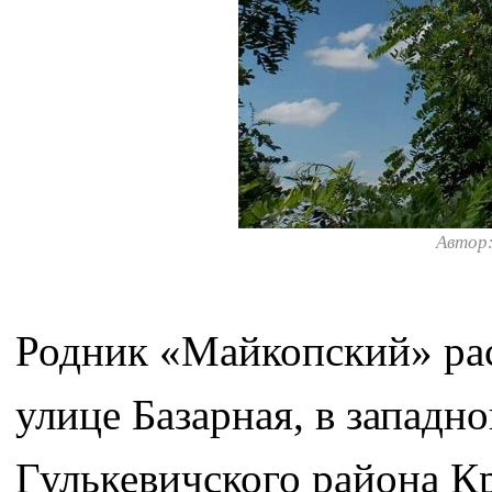
Автор
Родник «Майкопский» ра
улице Базарная, в западн
Гулькевичского района Кр