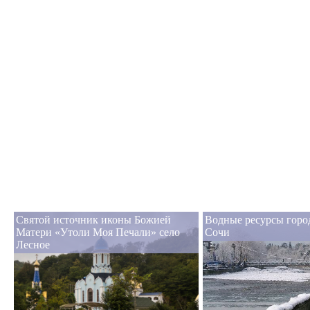
Святой источник иконы Божией
Водные ресурсы горо
Матери «Утоли Моя Печали» село
Сочи
Лесное