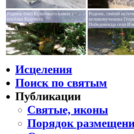
Родник близ Культового камня у
Родник, святой источ
посёлка Кудепста
великомученика Геор
Победоносца село Из
Исцеления
Поиск по святым
Публикации
Святые, иконы
Порядок размещени