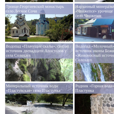
Троице-Георгиевский монастырь
Нарзанный минераль
село Лесное Сочи
«Чвижепсе» урочище
село Чвижепсе
Водопад «Плачущие скалы», святой
Водопад «Молочный»,
источник двенадцати Апостолов у
источник иконы Бож
села Солохаул
«Живоносный источни
Солохаул
Минеральный источник воды
Родник «Горная вода»
«Пластунская» село Пластунка
Пластунка