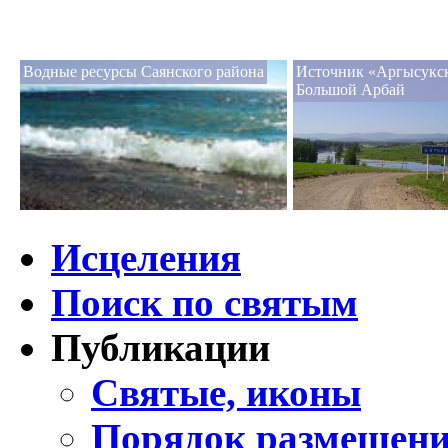
Водные ресурсы Саянского района
Источник «Аргысукск
Большой Арбай
Исцеления
Поиск по святым
Публикации
Святые, иконы
Порядок размещени