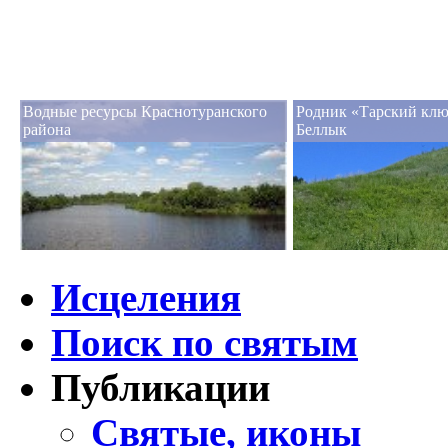
Водные ресурсы Краснотуранского
Родник «Тарский клю
района
Беллык
Исцеления
Поиск по святым
Публикации
Святые, иконы