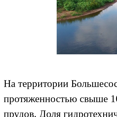
На территории Большесосн
протяженностью свыше 10
прудов. Доля гидротехни