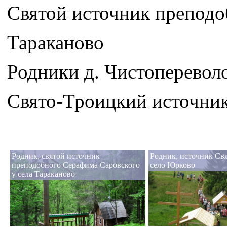
Святой источник преподо
Тараканово
Родники д. Чистоперевол
Свято-Троицкий источник
Родник, святой источник
Родник, источник Св
преподобного Серафима Саровского
село Юрково
у села Тараканово