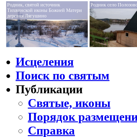
Родник, святой источник
Родник село Полозов
Тихвинской иконы Божией Матери
деревня Лягушино
Исцеления
Поиск по святым
Публикации
Святые, иконы
Порядок размещени
Справка