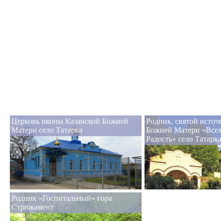
Церковь иконы Казанской Божией
Родник, святой исто
Матери село Татарка
Божией Матери «Всех
Радость» село Татарк
Родник «Госпитальный» гора
Стрижамент