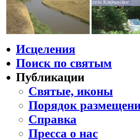
село Ключевское
Исцеления
Поиск по святым
Публикации
Святые, иконы
Порядок размещени
Справка
Пресса о нас