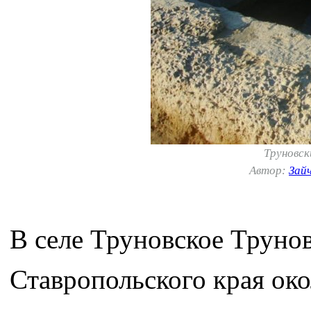
Труновс
Автор:
Зай
В селе Труновское Труно
Ставропольского края око