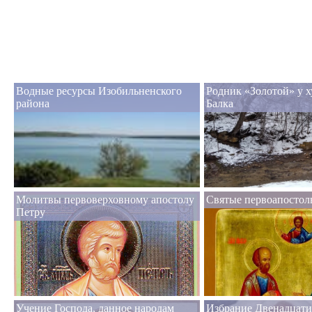
Водные ресурсы Изобильненского
Родник «Золотой» у х
района
Балка
Молитвы первоверховному апостолу
Святые первоапостол
Петру
Учение Господа, данное народам
Избрание Двенадцати