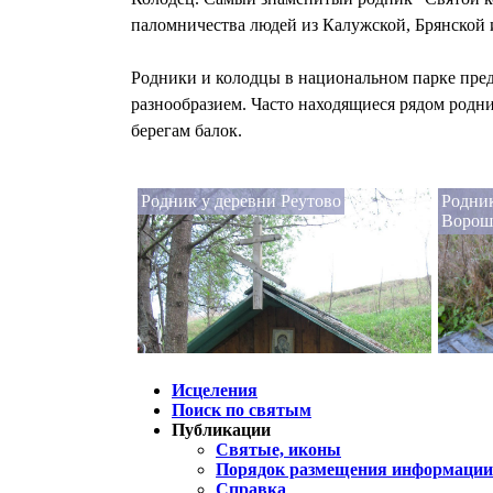
паломничества людей из Калужской, Брянской и
Родники и колодцы в национальном парке пред
разнообразием. Часто находящиеся рядом родн
берегам балок.
Родник у деревни Реутово
Родник
Ворош
Исцеления
Поиск по святым
Публикации
Святые, иконы
Порядок размещения информации 
Справка