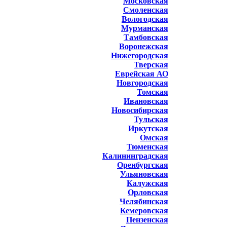
Московская
Смоленская
Вологодская
Мурманская
Тамбовская
Воронежская
Нижегородская
Тверская
Еврейская АО
Новгородская
Томская
Ивановская
Новосибирская
Тульская
Иркутская
Омская
Тюменская
Калининградская
Оренбургская
Ульяновская
Калужская
Орловская
Челябинская
Кемеровская
Пензенская