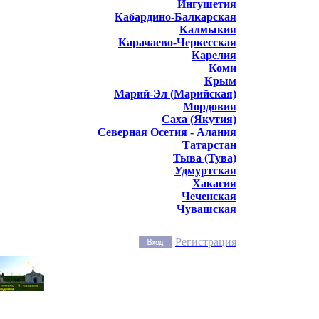
Ингушетия
Кабардино-Балкарская
Калмыкия
Карачаево-Черкесская
Карелия
Коми
Крым
Марий-Эл (Марийская)
Мордовия
Саха (Якутия)
Северная Осетия - Алания
Татарстан
Тыва (Тува)
Удмуртская
Хакасия
Чеченская
Чувашская
Регистрация