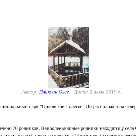
Автор:
Плаксин Олег
Дата: 2 июля 2019 г.
Национальный парк “Орловское Полесье” Он расположен на север
ечено 70 родников. Наиболее мощные родники находятся у села 
одец” у села Старое, находится в 24 квартале Льговского лесн