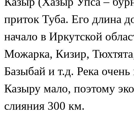
Казыр (Хазыр Упса – бур
приток Туба. Его длина д
начало в Иркутской облас
Можарка, Кизир, Тюхтята
Базыбай и т.д. Река очен
Казыру мало, поэтому эко
слияния 300 км.