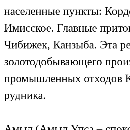
населенные пункты: Кордо
Имисское. Главные прито
Чибижек, Канзыба. Эта ре
золотодобывающего произ
промышленных отходов К
рудника.
Амыл (Амыл Упса – споко