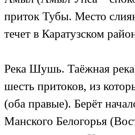
приток Тубы. Место слиян
течет в Каратузском район
Река Шушь. Таёжная река
шесть притоков, из кото
(оба правые). Берёт нача
Манского Белогорья (Вост