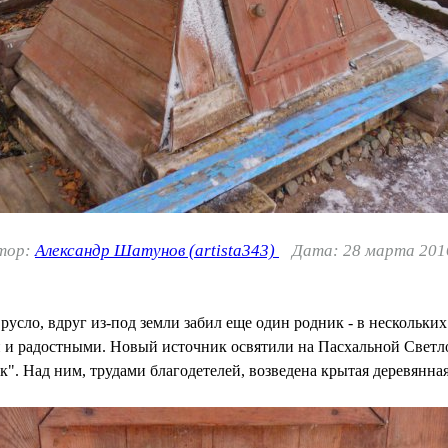
тор:
Александр Шатунов (artista343)
Дата: 28 марта 2016
русло, вдруг из-под земли забил еще один родник - в нескольки
и и радостными. Новый источник освятили на Пасхальной Светл
 Над ним, трудами благодетелей, возведена крытая деревянная