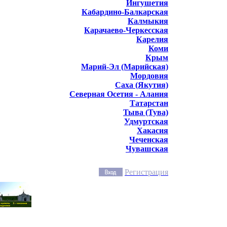
Ингушетия
Кабардино-Балкарская
Калмыкия
Карачаево-Черкесская
Карелия
Коми
Крым
Марий-Эл (Марийская)
Мордовия
Саха (Якутия)
Северная Осетия - Алания
Татарстан
Тыва (Тува)
Удмуртская
Хакасия
Чеченская
Чувашская
Регистрация