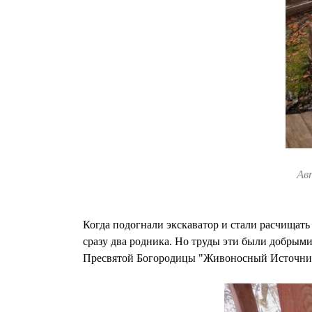
Ав
Когда подогнали экскаватор и стали расчищать 
сразу два родника. Но труды эти были добрым
Пресвятой Богородицы "Живоносный Источник".