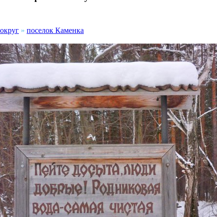
 округ
»
поселок Каменка