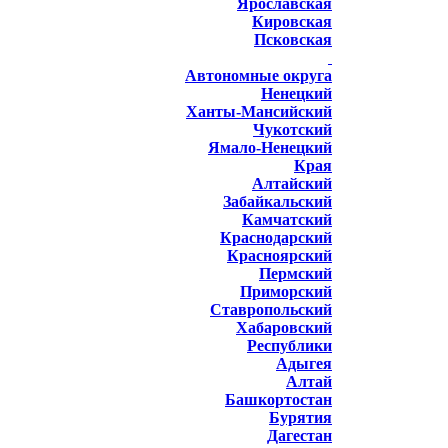
Ярославская
Кировская
Псковская
Автономные округа
Ненецкий
Ханты-Мансийский
Чукотский
Ямало-Ненецкий
Края
Алтайский
Забайкальский
Камчатский
Краснодарский
Красноярский
Пермский
Приморский
Ставропольский
Хабаровский
Республики
Адыгея
Алтай
Башкортостан
Бурятия
Дагестан