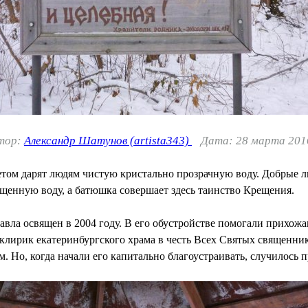
тор:
Александр Шатунов (artista343)
Дата: 28 марта 2016
том дарят людям чистую кристально прозрачную воду. Добрые лю
ященную воду, а батюшка совершает здесь таинство Крещения.
авла освящен в 2004 году. В его обустройстве помогали прихож
 клирик екатеринбургского храма в честь Всех Святых священни
 Но, когда начали его капитально благоустраивать, случилось 