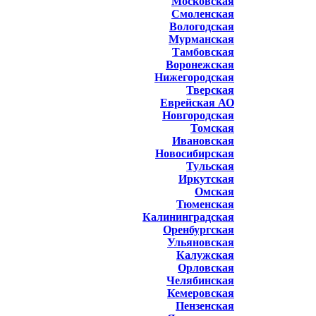
Московская
Смоленская
Вологодская
Мурманская
Тамбовская
Воронежская
Нижегородская
Тверская
Еврейская АО
Новгородская
Томская
Ивановская
Новосибирская
Тульская
Иркутская
Омская
Тюменская
Калининградская
Оренбургская
Ульяновская
Калужская
Орловская
Челябинская
Кемеровская
Пензенская