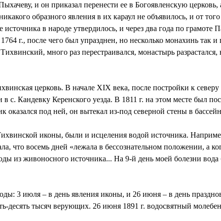
ыхачеву, и он приказал перенести ее в Богоявленскую церковь, 
а никакого образного явления в их караул не объявилось, и от т
е источника в народе утвердилось, и через два года по грамоте
64 г., после чего был упразднен, но несколько монахинь так и 
 Тихвинский, много раз перестраивался, монастырь разрастался, 
винская церковь. В начале XIX века, после постройки к северу 
и в с. Кандевку Керенского уезда. В 1811 г. на этом месте был
оказался под ней, он вытекал из-под северной стены в бассейн
ихвинской иконы, были и исцеления водой источника. Например
ала, что восемь дней «лежала в бессознательном положении, а ко
оды из живоносного источника... На 9-й день моей болезни вода
ды: 3 июля – в день явления иконы, и 26 июня – в день праздн
ять-десять тысяч верующих. 26 июня 1891 г. водосвятный молебе