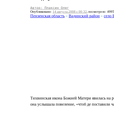
Автор: Плаксин Олег
Опубликовано:
14 августа 2008 г. 00:32
, посмотрело: 499
Пензенская область
»
Вадинский район
»
село 
Тихвинская икона Божией Матери явилась на ро
она услышала повеление, «чтоб де поставили ч