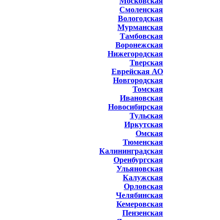
Московская
Смоленская
Вологодская
Мурманская
Тамбовская
Воронежская
Нижегородская
Тверская
Еврейская АО
Новгородская
Томская
Ивановская
Новосибирская
Тульская
Иркутская
Омская
Тюменская
Калининградская
Оренбургская
Ульяновская
Калужская
Орловская
Челябинская
Кемеровская
Пензенская