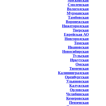
Московская
Смоленская
Вологодская
Мурманская
Тамбовская
Воронежская
Нижегородская
Тверская
Еврейская АО
Новгородская
Томская
Ивановская
Новосибирская
Тульская
Иркутская
Омская
Тюменская
Калининградская
Оренбургская
Ульяновская
Калужская
Орловская
Челябинская
Кемеровская
Пензенская