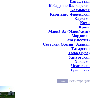
Ингушетия
Кабардино-Балкарская
Калмыкия
Карачаево-Черкесская
Карелия
Коми
Крым
Марий-Эл (Марийская)
Мордовия
Саха (Якутия)
Северная Осетия - Алания
Татарстан
Тыва (Тува)
Удмуртская
Хакасия
Чеченская
Чувашская
Регистрация