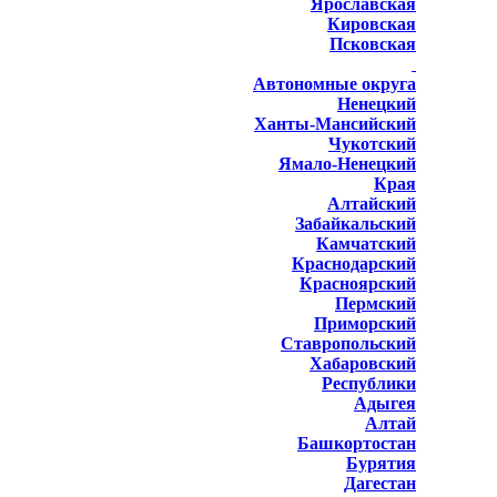
Ярославская
Кировская
Псковская
Автономные округа
Ненецкий
Ханты-Мансийский
Чукотский
Ямало-Ненецкий
Края
Алтайский
Забайкальский
Камчатский
Краснодарский
Красноярский
Пермский
Приморский
Ставропольский
Хабаровский
Республики
Адыгея
Алтай
Башкортостан
Бурятия
Дагестан