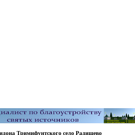
ридона Тримифунтского село Радищево