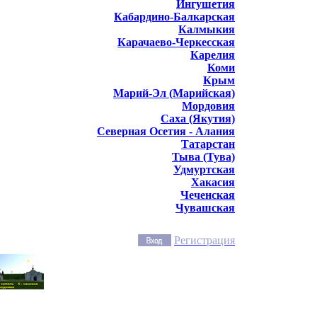
Ингушетия
Кабардино-Балкарская
Калмыкия
Карачаево-Черкесская
Карелия
Коми
Крым
Марий-Эл (Марийская)
Мордовия
Саха (Якутия)
Северная Осетия - Алания
Татарстан
Тыва (Тува)
Удмуртская
Хакасия
Чеченская
Чувашская
Регистрация