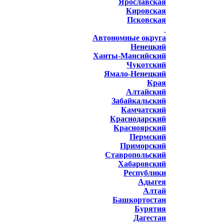
Ярославская
Кировская
Псковская
Автономные округа
Ненецкий
Ханты-Мансийский
Чукотский
Ямало-Ненецкий
Края
Алтайский
Забайкальский
Камчатский
Краснодарский
Красноярский
Пермский
Приморский
Ставропольский
Хабаровский
Республики
Адыгея
Алтай
Башкортостан
Бурятия
Дагестан