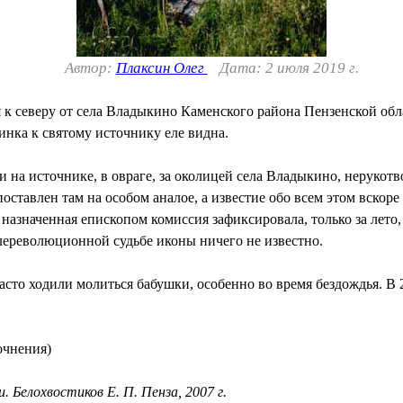
Автор:
Плаксин Олег
Дата: 2 июля 2019 г.
 к северу от села Владыкино Каменского района Пензенской обл
инка к святому источнику еле видна.
ли на источнике, в овраге, за околицей села Владыкино, нерук
поставлен там на особом аналое, а известие обо всем этом вско
 назначенная епископом комиссия зафиксировала, только за лето,
слереволюционной судьбе иконы ничего не известно.
часто ходили молиться бабушки, особенно во время бездождья. В 
очнения)
 Белохвостиков Е. П. Пенза, 2007 г.