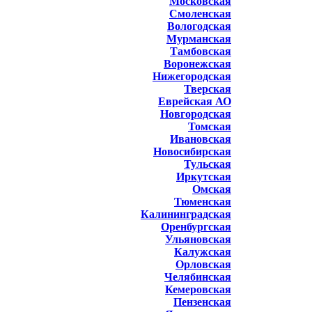
Московская
Смоленская
Вологодская
Мурманская
Тамбовская
Воронежская
Нижегородская
Тверская
Еврейская АО
Новгородская
Томская
Ивановская
Новосибирская
Тульская
Иркутская
Омская
Тюменская
Калининградская
Оренбургская
Ульяновская
Калужская
Орловская
Челябинская
Кемеровская
Пензенская