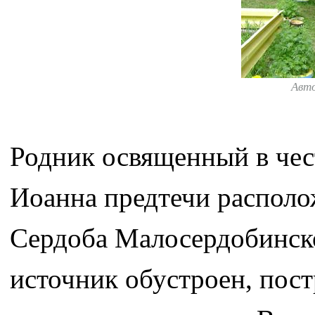
Авт
Родник освященный в чес
Иоанна предтечи располож
Сердоба Малосердобинско
источник обустроен, пос