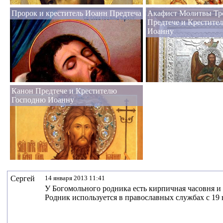
Пророк и креститель Иоанн Предтеча
Акафист Молитвы Тро
Предтече и Крестите
Иоанну
Канон Предтече и Крестителю
Господню Иоанну
Сергей
14 января 2013 11:41
У Богомольного родника есть кирпичная часовня и 
Родник используется в православных службах с 19 