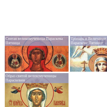
Святая великомученица Параскева
Тропарь и Величание
Пятница
Параскеве Пятнице
Образ святой великомученицы
Параскевии