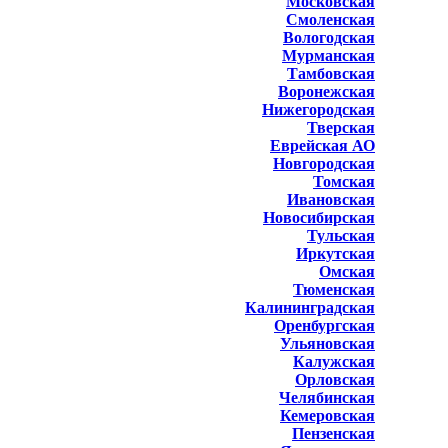
Московская
Смоленская
Вологодская
Мурманская
Тамбовская
Воронежская
Нижегородская
Тверская
Еврейская АО
Новгородская
Томская
Ивановская
Новосибирская
Тульская
Иркутская
Омская
Тюменская
Калининградская
Оренбургская
Ульяновская
Калужская
Орловская
Челябинская
Кемеровская
Пензенская