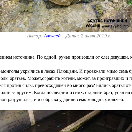
Автор:
Алексей
Дата: 2 июля 2019 г.
ением источника. По одной, ручьи произошли от слез девушки, 
ро-монголы укрылись в лесах Плющани. И проезжали мимо семь б
голы братьев. Может,ограбить хотели, может, за проигравших и п
ься против силы, превосходящей во много раз? Бились братья от
один за другим. Когда последний из них, старший брат, упал на
лон разрушился, и из обрыва ударили семь холодных ключей.