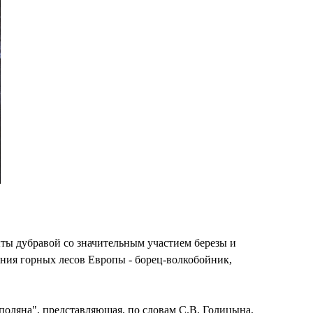
ы дубравой со значительным участием березы и
ения горных лесов Европы - борец-волкобойник,
поляна", представляющая, по словам С.В. Голицына,