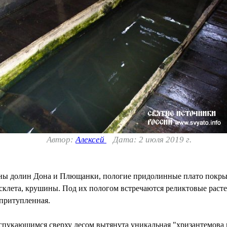
Автор:
Алексей
Дата: 2 июля 2019 г.
ны долин Дона и Плющанки, пологие придолинные плато покрыт
склета, крушины. Под их пологом встречаются реликтовые раст
притупленная.
спукающимся сверху лесом вытянута уникальная "хризантемова 