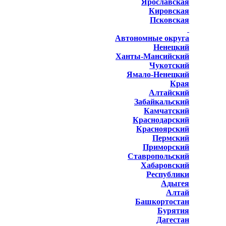
Ярославская
Кировская
Псковская
Автономные округа
Ненецкий
Ханты-Мансийский
Чукотский
Ямало-Ненецкий
Края
Алтайский
Забайкальский
Камчатский
Краснодарский
Красноярский
Пермский
Приморский
Ставропольский
Хабаровский
Республики
Адыгея
Алтай
Башкортостан
Бурятия
Дагестан