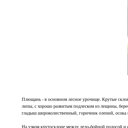
Плющань - в основном лесное урочище. Крутые скло
липы, с хорошо развитым подлеском из лещины, бере
гладыш широколиственный, горичник олений, осока 
На узком крутосклоне между ледо-бойной полосой и 