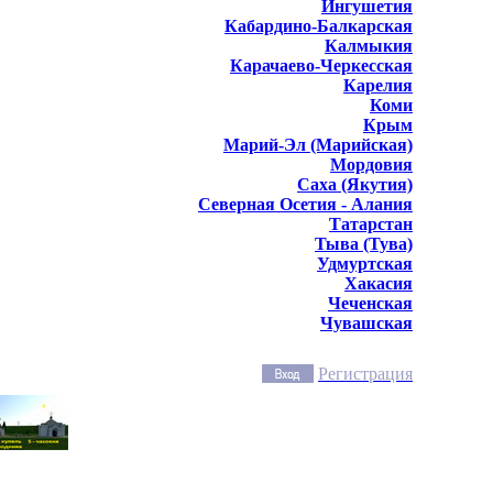
Ингушетия
Кабардино-Балкарская
Калмыкия
Карачаево-Черкесская
Карелия
Коми
Крым
Марий-Эл (Марийская)
Мордовия
Саха (Якутия)
Северная Осетия - Алания
Татарстан
Тыва (Тува)
Удмуртская
Хакасия
Чеченская
Чувашская
Регистрация