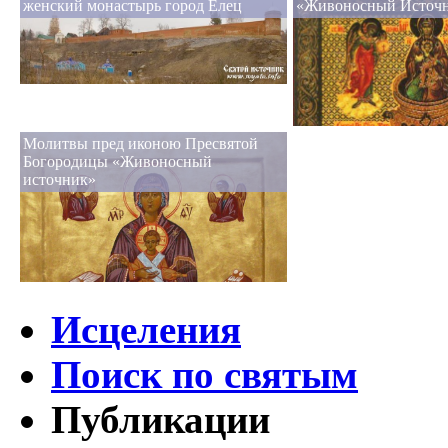
женский монастырь город Елец
«Живоносный Источ
Молитвы пред иконою Пресвятой
Богородицы «Живоносный
источник»
Исцеления
Поиск по святым
Публикации