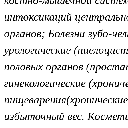
костно-мышечной систем
интоксикаций центральн
органов; Болезни зубо-ч
урологические (пиелоцис
половых органов (проста
гинекологические (хронич
пищеварения(хронически
избыточный вес. Космет