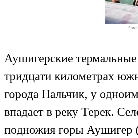
Авт
Аушигерские термальные 
тридцати километрах южн
города Нальчик, у одноим
впадает в реку Терек. Се
подножия горы Аушигер (