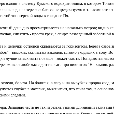
ро входят в систему Кумского водохранилища, в котором Топозер
 Уровень воды в озере колеблется непредсказуемо в зависимости о
чистой топозерской воды в соседнее Пя.
лнечный день дно просматривается на несколько метров; видно ка
вкусная, кипятить - просто грех, а спирт, разведенный забортно
а и цепочки островов скрываются за горизонтом. Берега озера з
бов" - высоких скалистых выходов, плавно уходящих в воду. Во
одки лучше затаскивать повыше - может смыть. Попадаются наст
 оживает любимая с детства сага про викингов "На камнях раст
мели, болота. На болотах, в лесу и на вырубках прорва ягод: 
унуться глубже в материк, выясниться, что тайга там, в основно
жьими следами.
ра. Западная часть не так изрезана узкими длинными заливами (
ьше островов, скал и сопок становится меньше, берега - ниже, пе