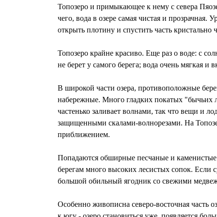
Топозеро и примыкающее к нему с севера Пяозе
чего, вода в озере самая чистая и прозрачная.
открыть плотину и спустить часть кристально 
Топозеро крайне красиво. Еще раз о воде: с со
не берет у самого берега; вода очень мягкая и 
В широкой части озера, противоположные берег
набережные. Много гладких покатых "бычьих л
частенько заливает волнами, так что вещи и л
защищенными скалами-волнорезами. На Топозере
приближением.
Попадаются обширные песчаные и каменистые от
берегам много высоких лесистых сопок. Если с
большой обильный ягодник со свежими медве
Особенно живописна северо-восточная часть озе
к югу - озеро становиться уже, появляется бол