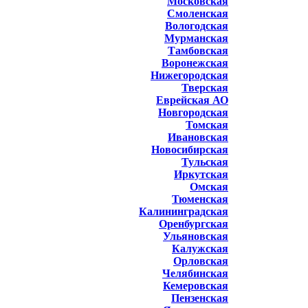
Московская
Смоленская
Вологодская
Мурманская
Тамбовская
Воронежская
Нижегородская
Тверская
Еврейская АО
Новгородская
Томская
Ивановская
Новосибирская
Тульская
Иркутская
Омская
Тюменская
Калининградская
Оренбургская
Ульяновская
Калужская
Орловская
Челябинская
Кемеровская
Пензенская