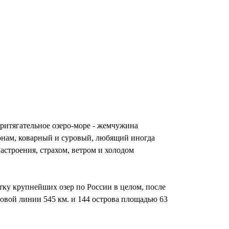
притягательное озеро-море - жемчужина
конам, коварный и суровый, любящий иногда
настроения, страхом, ветром и холодом
тку крупнейших озер по России в целом, после
еговой линии 545 км. и 144 острова площадью 63