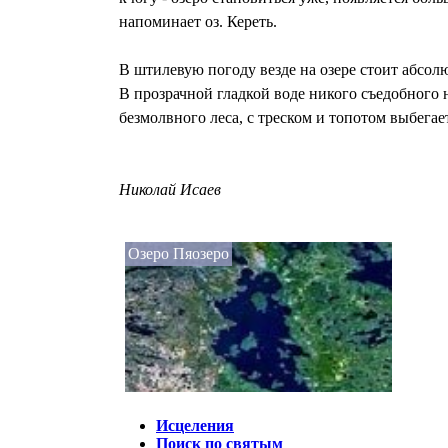
напоминает оз. Кереть.
В штилевую погоду везде на озере стоит абсол
В прозрачной гладкой воде никого съедобного н
безмолвного леса, с треском и топотом выбегае
Николай Исаев
Озеро Пяозеро
Исцеления
Поиск по святым