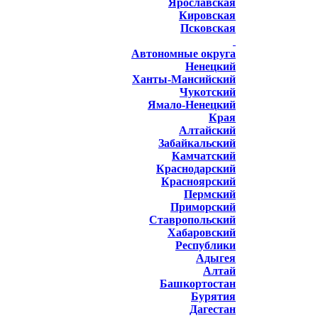
Ярославская
Кировская
Псковская
Автономные округа
Ненецкий
Ханты-Мансийский
Чукотский
Ямало-Ненецкий
Края
Алтайский
Забайкальский
Камчатский
Краснодарский
Красноярский
Пермский
Приморский
Ставропольский
Хабаровский
Республики
Адыгея
Алтай
Башкортостан
Бурятия
Дагестан