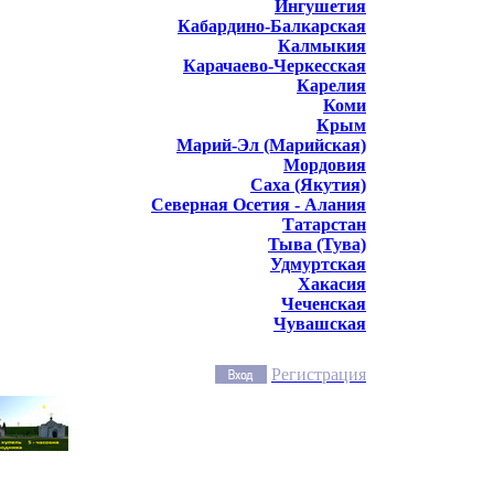
Ингушетия
Кабардино-Балкарская
Калмыкия
Карачаево-Черкесская
Карелия
Коми
Крым
Марий-Эл (Марийская)
Мордовия
Саха (Якутия)
Северная Осетия - Алания
Татарстан
Тыва (Тува)
Удмуртская
Хакасия
Чеченская
Чувашская
Регистрация