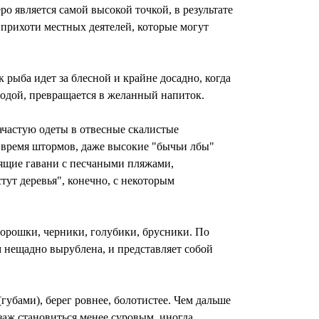
о является самой высокой точкой, в результате
т прихоти местных деятелей, которые могут
к рыба идет за блесной и крайне досадно, когда
й водой, превращается в желанный напиток.
ачастую одеты в отвесные скалистые
 время штормов, даже высокие "бычьи лбы"
оящие гавани с песчаными пляжами,
ут деревья", конечно, с некоторым
морошки, черники, голубики, брусники. По
м нещадно вырублена, и представляет собой
губами), берег ровнее, болотистее. Чем дальше
йзаж становиться менее суровым, иногда