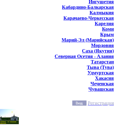
Ингушетия
Кабардино-Балкарская
Калмыкия
Карачаево-Черкесская
Карелия
Коми
Крым
Марий-Эл (Марийская)
Мордовия
Саха (Якутия)
Северная Осетия - Алания
Татарстан
Тыва (Тува)
Удмуртская
Хакасия
Чеченская
Чувашская
Регистрация