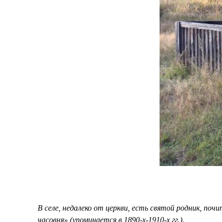
В селе, недалеко от церкви, есть святой родник, поч
часовня» (упоминается в 1890-х-1910-х гг.).