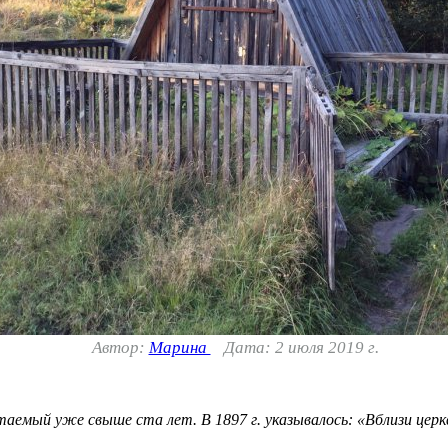
Автор:
Марина
Дата: 2 июля 2019 г.
итаемый уже свыше ста лет. В 1897 г. указывалось: «Вблизи церк