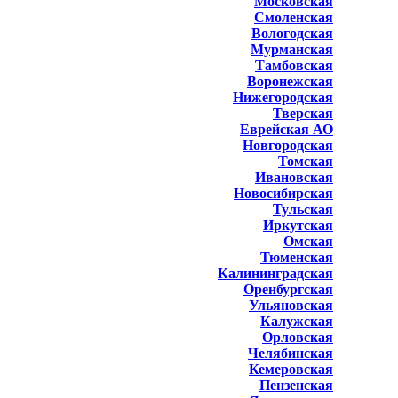
Московская
Смоленская
Вологодская
Мурманская
Тамбовская
Воронежская
Нижегородская
Тверская
Еврейская АО
Новгородская
Томская
Ивановская
Новосибирская
Тульская
Иркутская
Омская
Тюменская
Калининградская
Оренбургская
Ульяновская
Калужская
Орловская
Челябинская
Кемеровская
Пензенская