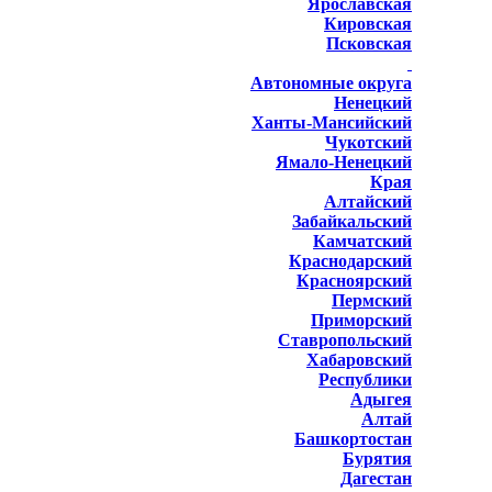
Ярославская
Кировская
Псковская
Автономные округа
Ненецкий
Ханты-Мансийский
Чукотский
Ямало-Ненецкий
Края
Алтайский
Забайкальский
Камчатский
Краснодарский
Красноярский
Пермский
Приморский
Ставропольский
Хабаровский
Республики
Адыгея
Алтай
Башкортостан
Бурятия
Дагестан