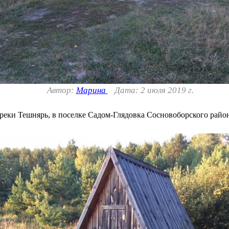
Автор:
Марина
Дата: 2 июля 2019 г.
 реки Тешнярь, в поселке Садом-Глядовка Сосновоборского райо