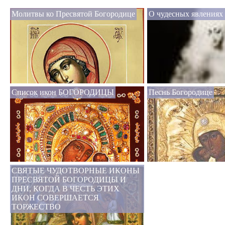
Молитвы ко Пресвятой Богородице
О чудесных явлениях
Список икон БОГОРОДИЦЫ
Песнь Богородице
СВЯТЫЕ ЧУДОТВОРНЫЕ ИКОНЫ
ПРЕСВЯТОЙ БОГОРОДИЦЫ И
ДНИ, КОГДА В ЧЕСТЬ ЭТИХ
ИКОН СОВЕРШАЕТСЯ
ТОРЖЕСТВО