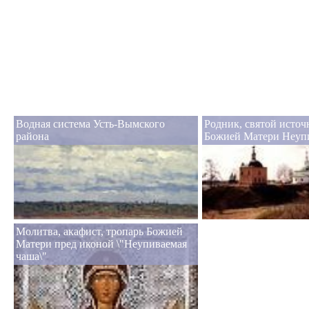
Водная система Усть-Вымского
Родник, святой исто
района
Божией Матери Неуп
Молитва, акафист, тропарь Божией
Матери пред иконой \"Неупиваемая
чаша\"