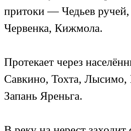
притоки — Чедьев ручей,
Червенка, Кижмола.
Протекает через населённ
Савкино, Тохта, Лысимо, 
Запань Яреньга.
В реку на нерест заходит 