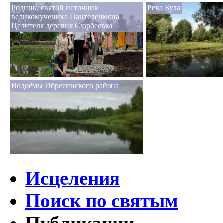
Родник, святой источник
Река Була
великомученика Пантелеимона
Целителя деревня Сюрбеевка
Водоёмы Ибресинского района
Исцеления
Поиск по святым
Публикации