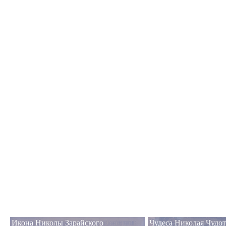
Икона Николы Зарайского
Чудеса Николая Чудот