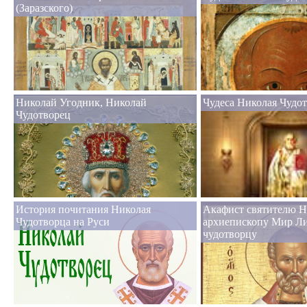
(Заразского)
Николай Угодник, Николай
Чудеса Николая Чудо
Чудотворец
История почитания Николая
Акафист святителю Н
Чудотворца на Руси
архиепископу Мир Л
чудотворцу