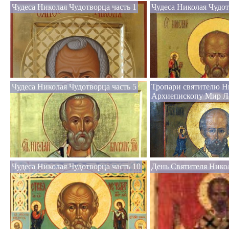
Чудеса Николая Чудотворца часть 1
Чудеса Николая Чудот
Чудеса Николая Чудотворца часть 5
Тропари святителю Н
Архиепископу Мир Л
Чудеса Николая Чудотворца часть 10
День Святителя Нико