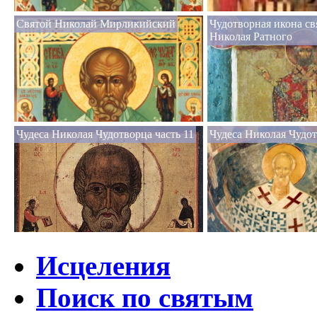
Святой Николай Мирликийский
Чудотворная икона св
Николая Ратного
Чудеса Николая Чудотворца часть 11
Чудеса Николая Чудот
Исцеления
Поиск по святым