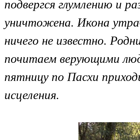
подвергся глумлению и р
уничтожена. Икона утрач
ничего не известно. Родн
почитаем верующими люд
пятницу по Пасхи приход
исцеления.