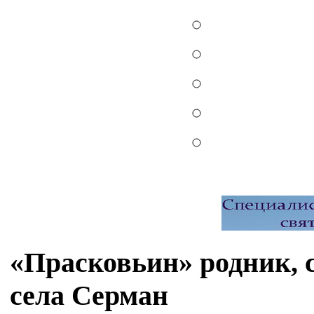
«Прасковьин» родник, 
села Серман