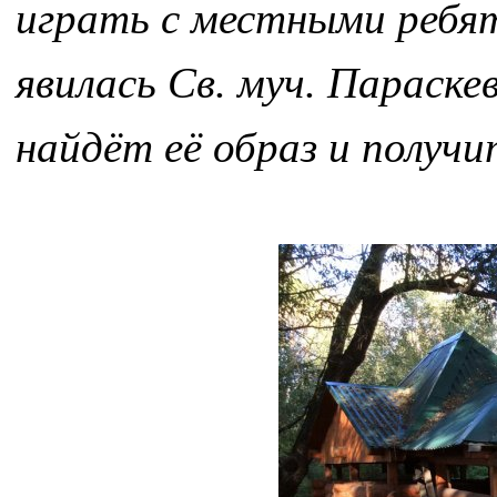
играть с местными ребят
явилась Св. муч. Параскев
найдёт её образ и получ