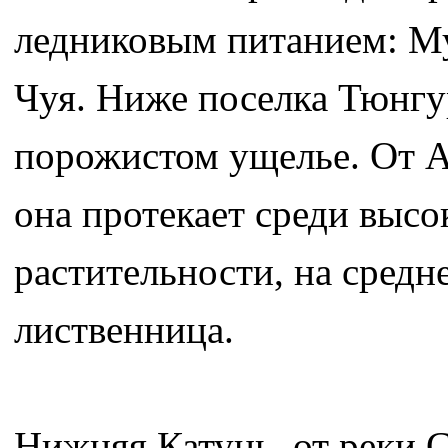
ледниковым питанием: Му
Чуя. Ниже поселка Тюнгур
порожистом ущелье. От А
она протекает среди высо
растительности, на средн
лиственница.
Нижняя Катунь, от реки С