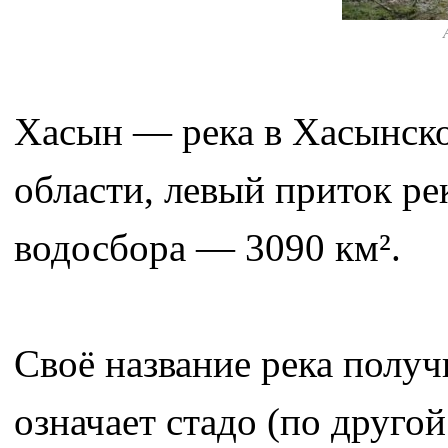
Хасын — река в Хасынск
области, левый приток ре
водосбора — 3090 км².
Своё название река получ
означает стадо (по друго