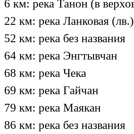
6 км: река Танон (в верхо
22 км: река Ланковая (лв.)
52 км: река без названия
64 км: река Энгтывчан
68 км: река Чека
69 км: река Гайчан
79 км: река Маякан
86 км: река без названия