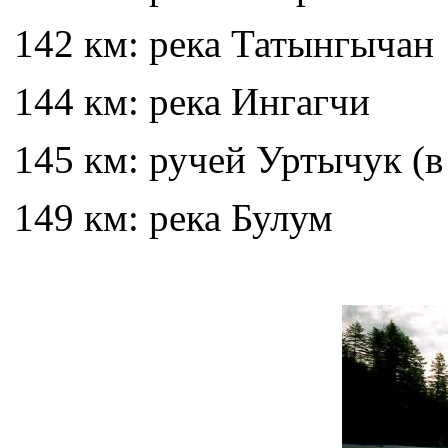
142 км: река Татынгычан
144 км: река Ингагчи
145 км: ручей Уртычук (
149 км: река Булум