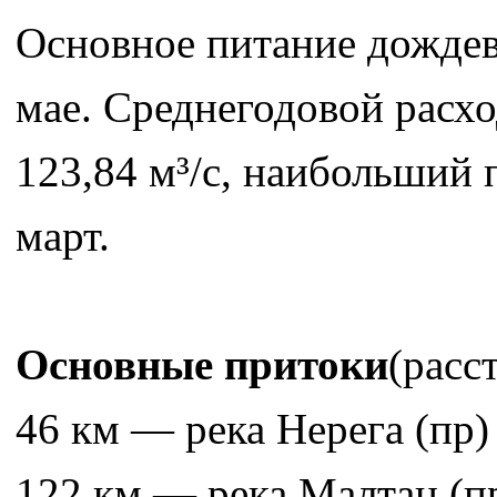
Основное питание дождево
мае. Среднегодовой расход
123,84 м³/с, наибольший
март.
Основные притоки
(расс
46 км — река Нерега (пр)
122 км — река Малтан (п