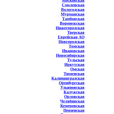
Московская
Смоленская
Вологодская
Мурманская
Тамбовская
Воронежская
Нижегородская
Тверская
Еврейская АО
Новгородская
Томская
Ивановская
Новосибирская
Тульская
Иркутская
Омская
Тюменская
Калининградская
Оренбургская
Ульяновская
Калужская
Орловская
Челябинская
Кемеровская
Пензенская