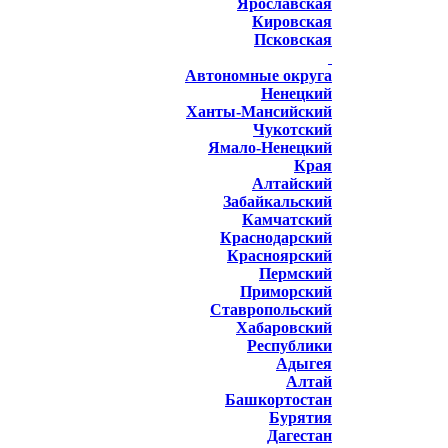
Ярославская
Кировская
Псковская
Автономные округа
Ненецкий
Ханты-Мансийский
Чукотский
Ямало-Ненецкий
Края
Алтайский
Забайкальский
Камчатский
Краснодарский
Красноярский
Пермский
Приморский
Ставропольский
Хабаровский
Республики
Адыгея
Алтай
Башкортостан
Бурятия
Дагестан