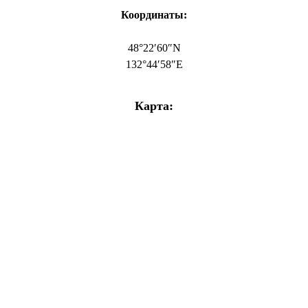
Координаты:
48°22′60″N
132°44′58″E
Карта: