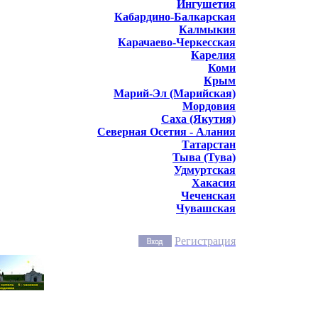
Ингушетия
Кабардино-Балкарская
Калмыкия
Карачаево-Черкесская
Карелия
Коми
Крым
Марий-Эл (Марийская)
Мордовия
Саха (Якутия)
Северная Осетия - Алания
Татарстан
Тыва (Тува)
Удмуртская
Хакасия
Чеченская
Чувашская
Регистрация