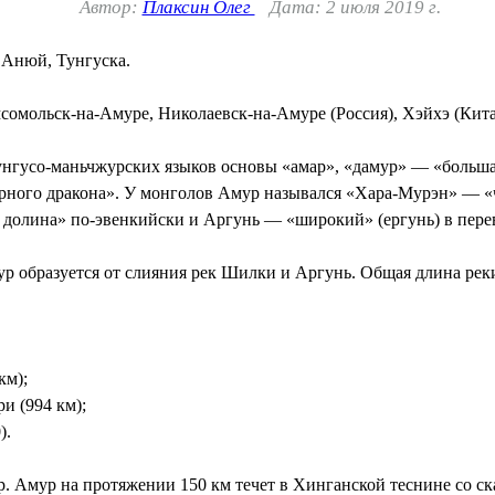
Автор:
Плаксин Олег
Дата: 2 июля 2019 г.
, Анюй, Тунгуска.
сомольск-на-Амуре, Николаевск-на-Амуре (Россия), Хэйхэ (Кита
унгусо-маньчжурских языков основы «амар», «дамур» — «больш
ёрного дракона». У монголов Амур назывался «Хара-Мурэн» — «
 долина» по-эвенкийски и Аргунь — «широкий» (ергунь) в перев
р образуется от слияния рек Шилки и Аргунь. Общая длина реки -
км);
ри (994 км);
).
р. Амур на протяжении 150 км течет в Хинганской теснине со ск