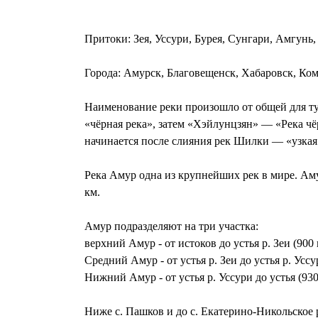
Притоки: Зея, Уссури, Бурея, Сунгари, Амгунь
Города: Амурск, Благовещенск, Хабаровск, Ком
Наименование реки произошло от общей для т
«чёрная река», затем «Хэйлунцзян» — «Река ч
начинается после слияния рек Шилки — «узкая
Река Амур одна из крупнейших рек в мире. Аму
км.
Амур подразделяют на три участка:
верхний Амур - от истоков до устья р. Зеи (900 
Средний Амур - от устья р. Зеи до устья р. Уссу
Нижний Амур - от устья р. Уссури до устья (930
Ниже с. Пашков и до с. Екатерино-Никольское 