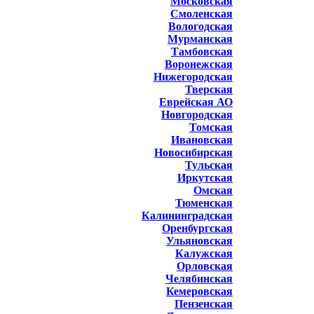
Московская
Смоленская
Вологодская
Мурманская
Тамбовская
Воронежская
Нижегородская
Тверская
Еврейская АО
Новгородская
Томская
Ивановская
Новосибирская
Тульская
Иркутская
Омская
Тюменская
Калининградская
Оренбургская
Ульяновская
Калужская
Орловская
Челябинская
Кемеровская
Пензенская