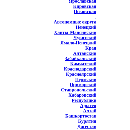
Ярославская
Кировская
Псковская
Автономные округа
Ненецкий
Ханты-Мансийский
Чукотский
Ямало-Ненецкий
Края
Алтайский
Забайкальский
Камчатский
Краснодарский
Красноярский
Пермский
Приморский
Ставропольский
Хабаровский
Республики
Адыгея
Алтай
Башкортостан
Бурятия
Дагестан