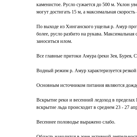
каменистое. Русло сужается до 500 м. Уклон ув
могут достигать 15 м, а максимальная скорость - 
По выходе из Хинганского ущелья р. Амур про
более, русло разбито на рукава. Максимальная 
заноситься илом.
Все главные притоки Амура (реки Зея, Бурея, С
Водный режим р. Амур характеризуется резкой 
Основным источником питания являются дождев
Вскрытие реки и весенний ледоход в пределах Е
вскрытие льда происходит в среднем 23 - 27 апр
Весеннее половодье выражено слабо.
Область находится в зоне активной деятельнос