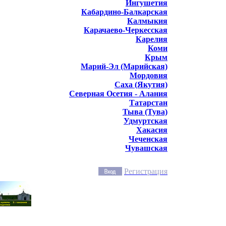
Ингушетия
Кабардино-Балкарская
Калмыкия
Карачаево-Черкесская
Карелия
Коми
Крым
Марий-Эл (Марийская)
Мордовия
Саха (Якутия)
Северная Осетия - Алания
Татарстан
Тыва (Тува)
Удмуртская
Хакасия
Чеченская
Чувашская
Регистрация