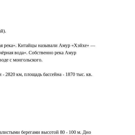
й).
ая река». Китайцы называли Амур «Хэйхе» —
чёрная вода». Собственно река Амур
оде с монгольского.
 2820 км, площадь бассейна - 1870 тыс. кв.
алистыми берегами высотой 80 - 100 м. Дно