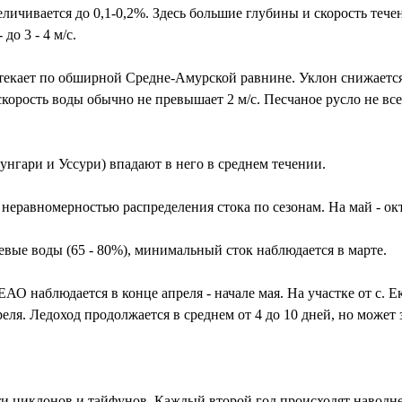
еличивается до 0,1-0,2%. Здесь большие глубины и скорость теч
до 3 - 4 м/с.
текает по обширной Средне-Амурской равнине. Уклон снижается 
скорость воды обычно не превышает 2 м/с. Песчаное русло не все
унгари и Уссури) впадают в него в среднем течении.
неравномерностью распределения стока по сезонам. На май - окт
ые воды (65 - 80%), минимальный сток наблюдается в марте.
АО наблюдается в конце апреля - начале мая. На участке от с. Е
еля. Ледоход продолжается в среднем от 4 до 10 дней, но может з
ти циклонов и тайфунов. Каждый второй год происходят наводнени