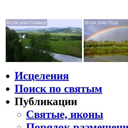
Исток реки Газимур
Исток реки Унда
Исцеления
Поиск по святым
Публикации
Святые, иконы
Порядок размещени