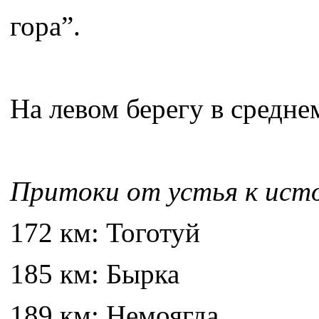
гора”.
На левом берегу в средне
Притоки от устья к исто
172 км: Тоготуй
185 км: Бырка
189 км: Немоягда