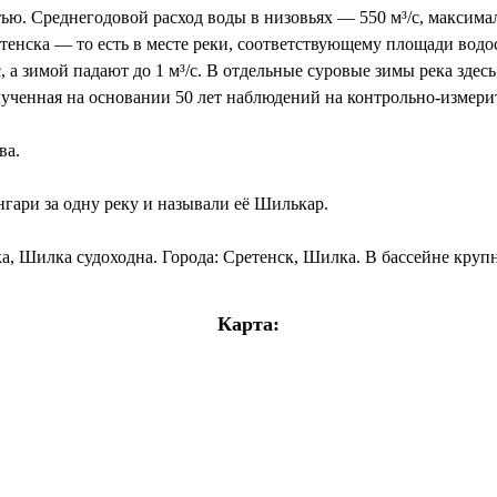
ью. Среднегодовой расход воды в низовьях — 550 м³/с, максима
тенска — то есть в месте реки, соответствующему площади водос
, а зимой падают до 1 м³/с. В отдельные суровые зимы река зде
лученная на основании 50 лет наблюдений на контрольно-измери
ва.
ари за одну реку и называли её Шилькар.
ка, Шилка судоходна. Города: Сретенск, Шилка. В бассейне кру
Карта: