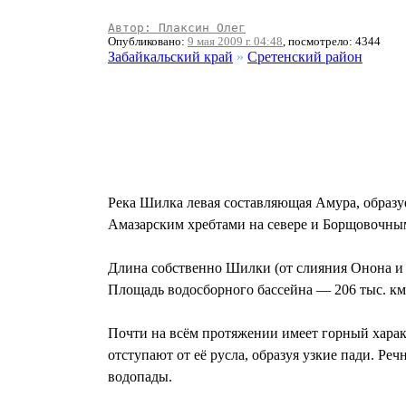
Автор: Плаксин Олег
Опубликовано:
9 мая 2009 г. 04:48
, посмотрело: 4344
Забайкальский край
»
Сретенский район
Река Шилка левая составляющая Амура, образу
Амазарским хребтами на севере и Борщовочным
Длина собственно Шилки (от слияния Онона и 
Площадь водосборного бассейна — 206 тыс. км
Почти на всём протяжении имеет горный характ
отступают от её русла, образуя узкие пади. Ре
водопады.