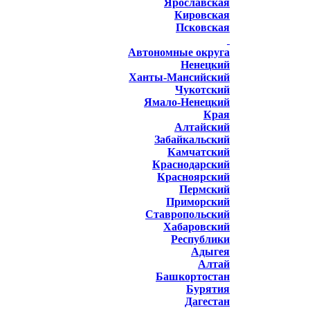
Ярославская
Кировская
Псковская
Автономные округа
Ненецкий
Ханты-Мансийский
Чукотский
Ямало-Ненецкий
Края
Алтайский
Забайкальский
Камчатский
Краснодарский
Красноярский
Пермский
Приморский
Ставропольский
Хабаровский
Республики
Адыгея
Алтай
Башкортостан
Бурятия
Дагестан