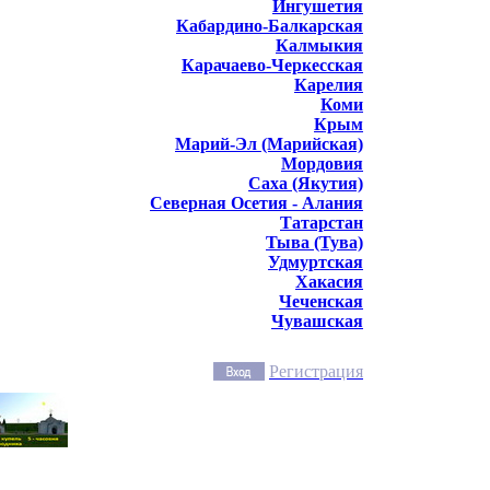
Ингушетия
Кабардино-Балкарская
Калмыкия
Карачаево-Черкесская
Карелия
Коми
Крым
Марий-Эл (Марийская)
Мордовия
Саха (Якутия)
Северная Осетия - Алания
Татарстан
Тыва (Тува)
Удмуртская
Хакасия
Чеченская
Чувашская
Регистрация