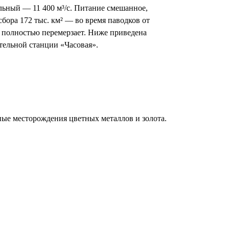
льный — 11 400 м³/с. Питание смешанное,
бора 172 тыс. км² — во время паводков от
сь полностью перемерзает. Ниже приведена
тельной станции «Часовая».
пные месторождения цветных металлов и золота.