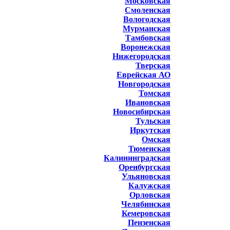
Московская
Смоленская
Вологодская
Мурманская
Тамбовская
Воронежская
Нижегородская
Тверская
Еврейская АО
Новгородская
Томская
Ивановская
Новосибирская
Тульская
Иркутская
Омская
Тюменская
Калининградская
Оренбургская
Ульяновская
Калужская
Орловская
Челябинская
Кемеровская
Пензенская