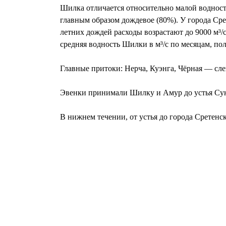
Шилка отличается относительно малой водност
главным образом дождевое (80%). У города Сре
летних дождей расходы возрастают до 9000 м³/с
средняя водность Шилки в м³/с по месяцам, по
Главные притоки: Нерча, Куэнга, Чёрная — сле
Эвенки принимали Шилку и Амур до устья Сунг
В нижнем течении, от устья до города Сретенс