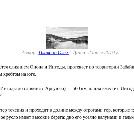
Автор:
Плаксин Олег
Дата: 2 июля 2019 г.
ется слиянием Онона и Ингоды, протекает по территории Забай
 хребтом на юге.
Ингоды до слияния с Аргунью) — 560 км; длина вместе с Ингод
².
ер течения и проходит в долине между отрогами гор, которые т
чное русло имеет высокие берега; дно его усеяно валунами и гал