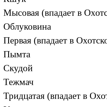
Мысовая (впадает в Охот
Облуковина
Первая (впадает в Охотск
Пымта
Скудой
Тежмач
Тридцатая (впадает в Охо