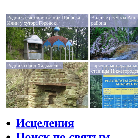
Родник, святой источник Пророка
Водные ресурсы Апш
Илии у хутора Городок
района
Родник город Хадыженск
Горячий минеральный
станицы Нижегородс
Исцеления
Поиск по святым