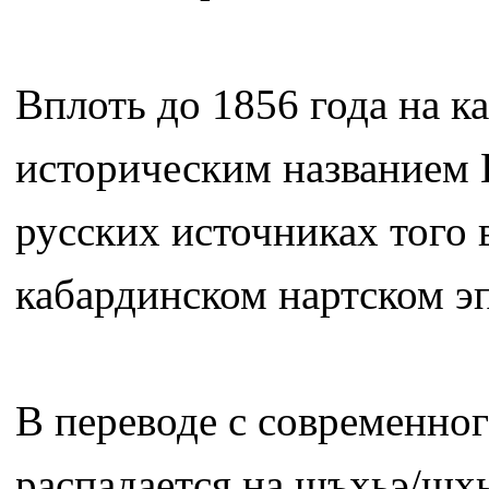
Вплоть до 1856 года на к
историческим названием 
русских источниках того 
кабардинском нартском 
В переводе с современно
распадается на шъхьэ/щхь