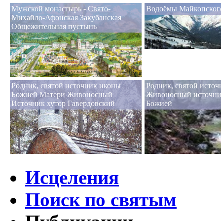
Мужской монастырь - Свято-
Водоёмы Майкопског
Михайло-Афонская Закубанская
Общежительная пустынь
Родник, святой источник иконы
Родник, святой исто
Божией Матери Живоносный
Живоносный источни
Источник хутор Гавердовский
Божией
Исцеления
Поиск по святым