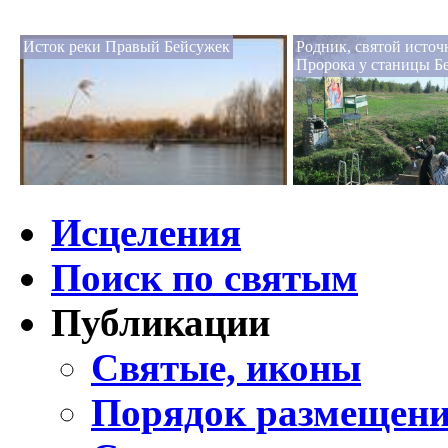
Исток реки Правый Бейсужек
Родник, святой исто
Пророка у станицы Бе
Исцеления
Поиск по святым
Публикации
Святые, иконы
Порядок размещени