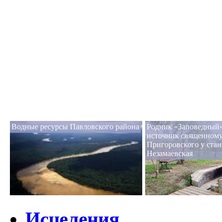
Водные ресурсы Павловского района
Родник «Заповедный»
источник священном
Пригоровского у ста
Незамаевская
Исцеления