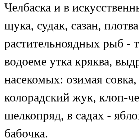
Челбаска и в искусственн
щука, судак, сазан, плотв
растительноядных рыб - т
водоеме утка кряква, выд
насекомых: озимая совка,
колорадский жук, клоп-ч
шелкопряд, в садах - ябл
бабочка.