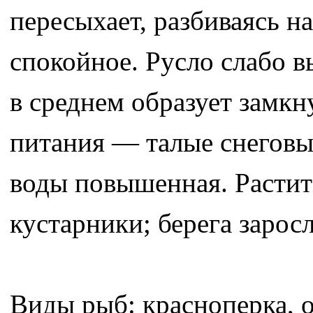
пересыхает, разбиваясь н
спокойное. Русло слабо в
в среднем образует замк
питания — талые снеговы
воды повышенная. Растите
кустарники; берега зарос
Виды рыб: красноперка, ок