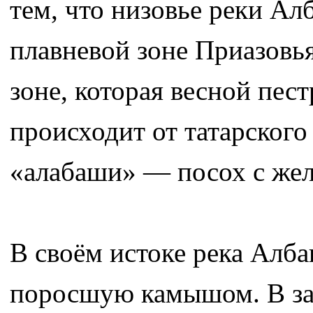
тем, что низовье реки Ал
плавневой зоне Приазовья
зоне, которая весной пес
происходит от татарског
«алабаши» — посох с же
В своём истоке река Алба
поросшую камышом. В зас