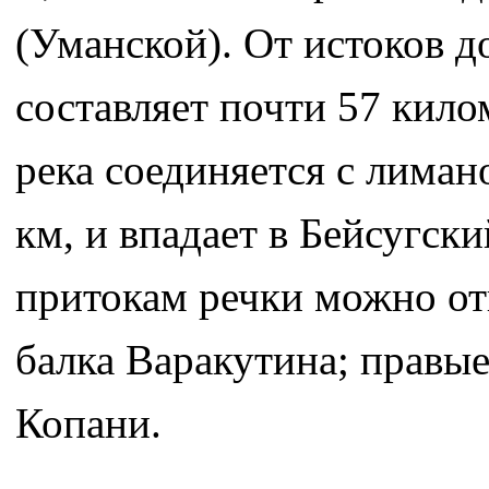
(Уманской). От истоков д
составляет почти 57 кил
река соединяется с лиман
км, и впадает в Бейсугск
притокам речки можно от
балка Варакутина; правы
Копани.