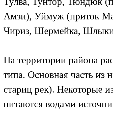
Тулва, Тунтор, Тюндюк (
Амзи), Уймуж (приток Ма
Чириз, Шермейка, Шлыки
На территории района р
типа. Основная часть из 
стариц рек). Некоторые и
питаются водами источни