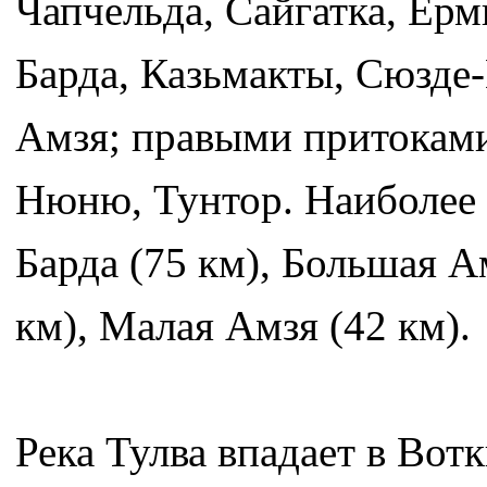
Чапчельда, Сайгатка, Ер
Барда, Казьмакты, Сюзде
Амзя; правыми притокам
Нюню, Тунтор. Наиболее
Барда (75 км), Большая А
км), Малая Амзя (42 км).
Река Тулва впадает в Во