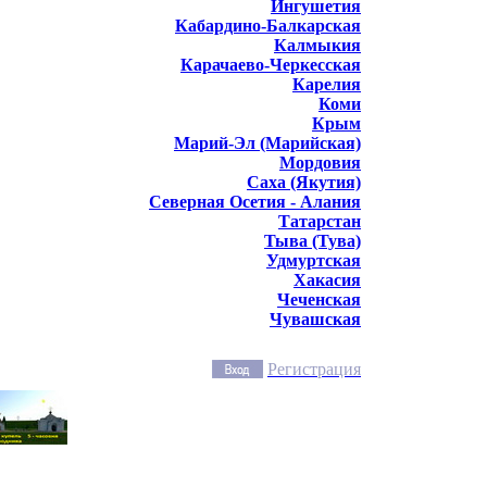
Ингушетия
Кабардино-Балкарская
Калмыкия
Карачаево-Черкесская
Карелия
Коми
Крым
Марий-Эл (Марийская)
Мордовия
Саха (Якутия)
Северная Осетия - Алания
Татарстан
Тыва (Тува)
Удмуртская
Хакасия
Чеченская
Чувашская
Регистрация