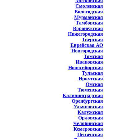
Московская
Смоленская
Вологодская
Мурманская
Тамбовская
Воронежская
Нижегородская
Тверская
Еврейская АО
Новгородская
Томская
Ивановская
Новосибирская
Тульская
Иркутская
Омская
Тюменская
Калининградская
Оренбургская
Ульяновская
Калужская
Орловская
Челябинская
Кемеровская
Пензенская