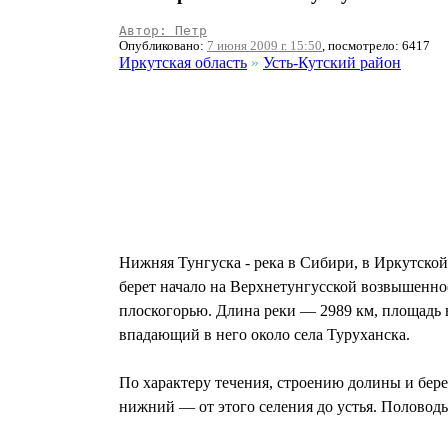
Автор: Петр
Опубликовано:
7 июня 2009 г. 15:50
, посмотрело: 6417
Иркутская область
»
Усть-Кутский район
Нижняя Тунгуска - река в Сибири, в Иркутско
берет начало на Верхнетунгусской возвышенно
плоскогорью. Длина реки — 2989 км, площадь в
впадающий в него около села Туруханска.
По характеру течения, строению долины и бере
нижний — от этого селения до устья. Половодь