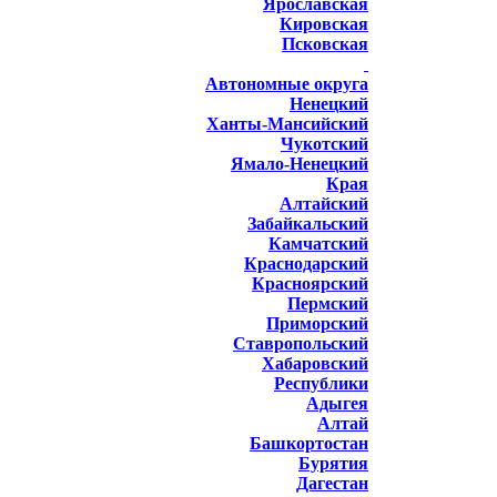
Ярославская
Кировская
Псковская
Автономные округа
Ненецкий
Ханты-Мансийский
Чукотский
Ямало-Ненецкий
Края
Алтайский
Забайкальский
Камчатский
Краснодарский
Красноярский
Пермский
Приморский
Ставропольский
Хабаровский
Республики
Адыгея
Алтай
Башкортостан
Бурятия
Дагестан