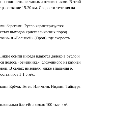
жены глинисто-песчаными отложениями. В этой
т расстояние 15-20 км. Скорости течения на
ми берегами. Русло характеризуется
естах выходов кристаллических пород
кий» и «Большой» (Орон), где скорость
акие осыпи иногда вдаются далеко в русло и
ется полоса «бечевника», сложенного из камней
овой. В самых низовьях, ниже впадения р.
оставляют 1-1,5 м/с.
льшая Ерёма, Тетея, Илимпея, Нидым, Таймура,
площадью бассейна около 100 тыс. км².