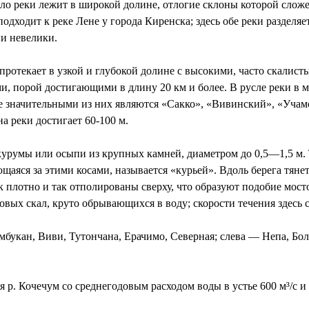
усло реки лежит в широкой долине, отлогие склоны которой сло
одходит к реке Лене у города Киренска; здесь обе реки разделяе
ни невелики.
отекает в узкой и глубокой долине с высокими, часто скалисты
 порой достигающими в длину 20 км и более. В русле реки в м
 значительными из них являются «Сакко», «Вивинский», «Учамс
на реки достигает 60-100 м.
урумы или осыпи из крупных камней, диаметром до 0,5—1,5 м. Т
ующаяся за этими косами, называется «курьей». Вдоль берега тян
к плотно и так отполированы сверху, что образуют подобие мост
овых скал, круто обрывающихся в воду; скорости течения здесь с
букан, Виви, Тутончана, Ерачимо, Северная; слева — Непа, Бо
. Кочечум со среднегодовым расходом воды в устье 600 м³/с и 