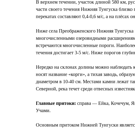
В верхнем течении, участок длиной 580 км, р
части своего течения Нижняя Тунгуска близко п
перекатах составляют 0,4-0,6 м/с, а на плёсах о
Ниже села Преображенского Нижняя Тунгуска пр
многочисленными озеровидными расширениями,
встречаются многочисленные пороги. Наиболее
течения достигает 3-5 м/с. Ниже порогов глуби
Нередко на склонах долины можно наблюдать к
носят название «корги», а тихая заводь, образ
диаметром в 10-40 см. Местами камни лежат та
Северной, река течет среди отвесных известняк
Главные притоки:
справа — Ейка, Кочечум, Ям
Учами.
Основным притоком Нижней Тунгуски является р