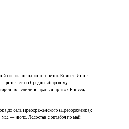
орой по полноводности приток Енисея. Исток
а. Протекает по Среднесибирскому
Второй по величине правый приток Енисея,
тока до села Преображенского (Преображенка);
 мае — июле. Ледостав с октября по май.