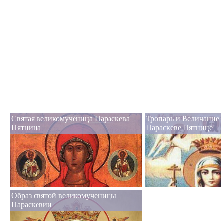
Святая великомученица Параскева
Тропарь и Величание
Пятница
Параскеве Пятнице
Образ святой великомученицы
Параскевии