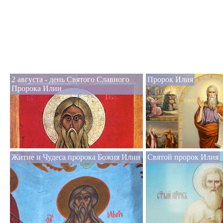
2 августа - день Святого Славного
Пророк Илия
Пророка Илии
Житие и Чудеса пророка Божия Илии
Святой пророк Илия