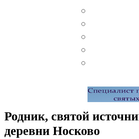
Родник, святой источн
деревни Носково