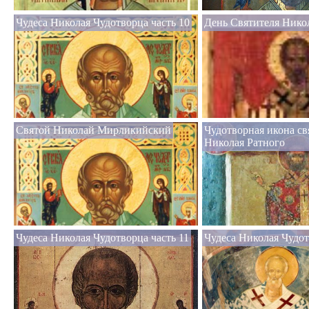
Чудеса Николая Чудотворца часть 10
День Святителя Нико
Святой Николай Мирликийский
Чудотворная икона св
Николая Ратного
Чудеса Николая Чудотворца часть 11
Чудеса Николая Чудот