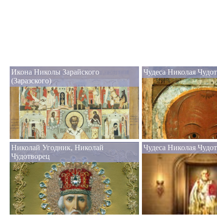
Икона Николы Зарайского
Чудеса Николая Чудот
(Заразского)
Николай Угодник, Николай
Чудеса Николая Чудо
Чудотворец