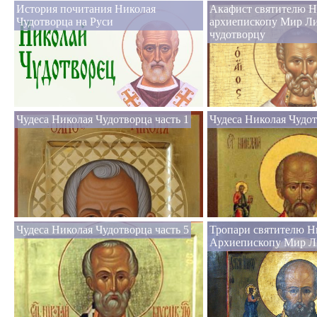
История почитания Николая
Акафист святителю Н
Чудотворца на Руси
архиепископу Мир Л
чудотворцу
Чудеса Николая Чудотворца часть 1
Чудеса Николая Чудот
Чудеса Николая Чудотворца часть 5
Тропари святителю Н
Архиепископу Мир Л