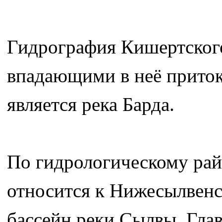
Гидрография Кишертского
впадающими в неё приток
является река Барда.
По гидрологическому ра
относится к Нижесылвенс
бассейн реки Сылвы. Глав