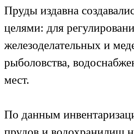
Пруды издавна создавали
целями: для регулировани
железоделательных и меде
рыболовства, водоснабже
мест.
По данным инвентаризац
прудов и водохранилищ н