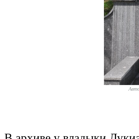
Авт
В архиве у владыки Луки