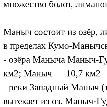
множество болот, лиманов
Маныч состоит из озёр, 
в пределах Кумо-Манычс
- озёра Маныча Маныч-Г
км2; Маныч — 10,7 км2
- реки Западный Маныч (т
вытекает из оз. Маныч-Г