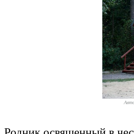
Авт
Родник освященный в чес