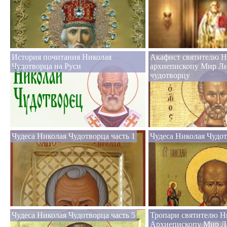
История почитания Николая
Акафист святителю Н
Чудотворца на Руси
архиепископу Мир Л
чудотворцу
Чудеса Николая Чудотворца часть 1
Чудеса Николая Чудот
Чудеса Николая Чудотворца часть 5
Тропари святителю Н
Архиепископу Мир Л