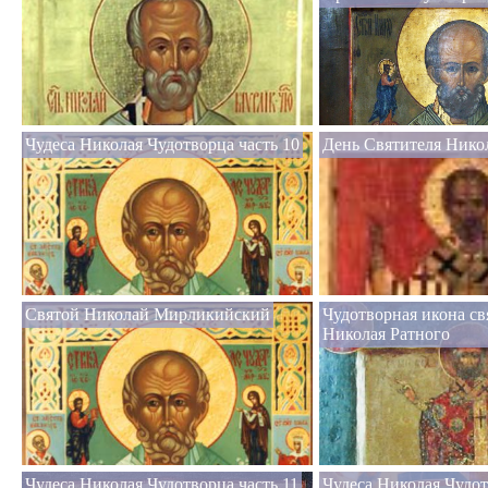
Чудеса Николая Чудотворца часть 10
День Святителя Нико
Святой Николай Мирликийский
Чудотворная икона св
Николая Ратного
Чудеса Николая Чудотворца часть 11
Чудеса Николая Чудот